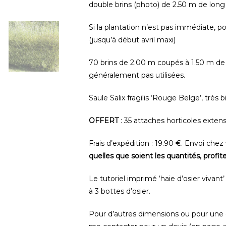
double brins (photo) de 2.50 m de long s
Si la plantation n’est pas immédiate, po
(jusqu’à début avril maxi)
70 brins de 2.00 m coupés à 1.50 m de 
généralement pas utilisées.
Saule Salix fragilis ‘Rouge Belge’, très b
OFFERT
: 35 attaches horticoles extensi
Frais d’expédition : 19.90 €. Envoi che
quelles que soient les quantités, profite
Le tutoriel imprimé ‘haie d’osier vivant
à 3 bottes d’osier.
Pour d’autres dimensions ou pour une 