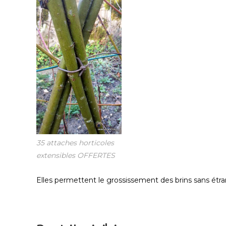
35 attaches horticoles
extensibles OFFERTES
Elles permettent le grossissement des brins sans étr