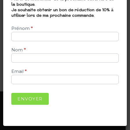
la boutique.
Je souhaite obtenir un bon de réduction de 10% à
Mot de passe
*
utiliser lors de ma prochaine commande.
Prénom
*
Se souvenir de moi
SE CONNECTER
Nom
*
Mot de passe perdu ?
Email
*
ENVOYER
Conditions Générales de Ventes
Gestion des Données Personnelles