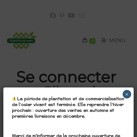
MENU
0
Se connecter
S’inscrire
×
OU
​La période de plantation et de commercialisation
de l’osier vivant est terminée. Elle reprendra l’hiver
prochain : ouverture des ventes en automne et
premières livraisons en décembre.
Identifiant ou e-mail
*
Ouverture
Merci de m'informer de la prochaine ouverture de