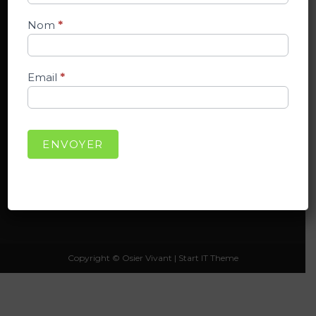
Conditions Générales de Ventes
Nom
*
Gestion des Données Personnelles
Email
*
Rechercher
RECHERCHER
ENVOYER
Connexion
Copyright © Osier Vivant |
Start IT Theme