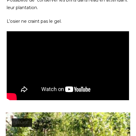
Possibilité de conserver les brins dans l’eau en attendant
leur plantation.
L’osier ne craint pas le gel.
ÉPUISÉ